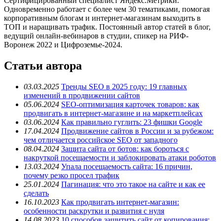
Сертифицированный специалист Яндекс.Метрики.
Одновременно работает с более чем 30 тематиками, помогая
корпоративным блогам и интернет-магазинам выходить в
ТОП и наращивать трафик. Постоянный автор статей в блог,
ведущий онлайн-вебинаров в студии, спикер на РИФ-
Воронеж 2022 и Цифроземье-2024.
Статьи автора
03.03.2025
Тренды SEO в 2025 году: 19 главных
изменений в продвижении сайтов
05.06.2024
SEO-оптимизация карточек товаров: как
продвигать в интернет-магазине и на маркетплейсах
03.06.2024
Как правильно гуглить: 23 фишки Google
17.04.2024
Продвижение сайтов в России и за рубежом:
чем отличается российское SEO от западного
08.04.2024
Защита сайта от ботов: как бороться с
накруткой посещаемости и заблокировать атаки роботов
13.03.2024
Упала посещаемость сайта: 16 причин,
почему резко просел трафик
25.01.2024
Пагинация: что это такое на сайте и как ее
сделать
16.10.2023
Как продвигать интернет-магазин:
особенности раскрутки и развития с нуля
14.08.2023
10 способов защитить сайт от копирования: