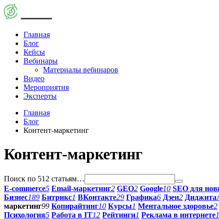
Главная
Блог
Кейсы
Вебинары
Материалы вебинаров
Видео
Мероприятия
Эксперты
Главная
Блог
Контент-маркетинг
Контент-маркетинг
Поиск по 512 статьям…
E-commerce
5
Email-маркетинг
2
GEO
2
Google
10
SEO для нов
Бизнес
189
Битрикс
1
ВКонтакте
29
Графика
6
Дзен
2
Диджитал
маркетинг
99
Копирайтинг
10
Курсы
1
Ментальное здоровье
2
Психология
5
Работа в IT
12
Рейтинги
1
Реклама в интернете