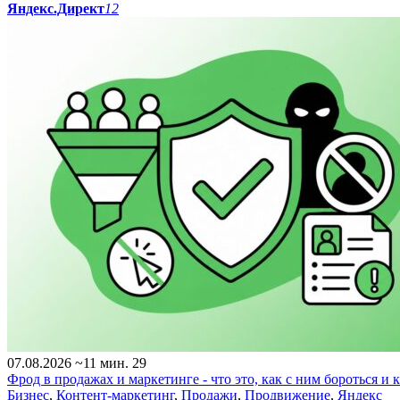
Яндекс.Директ
12
07.08.2026
~11 мин.
29
Фрод в продажах и маркетинге - что это, как с ним бороться и 
Бизнес
,
Контент-маркетинг
,
Продажи
,
Продвижение
,
Яндекс