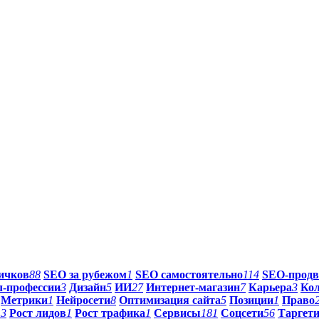
ичков
88
SEO за рубежом
1
SEO самостоятельно
114
SEO-продв
-профессии
3
Дизайн
5
ИИ
27
Интернет-магазин
7
Карьера
3
Ко
Метрики
1
Нейросети
8
Оптимизация сайта
5
Позиции
1
Право
13
Рост лидов
1
Рост трафика
1
Сервисы
181
Соцсети
56
Таргет