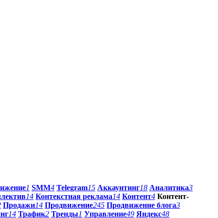
ижение
1
SMM
4
Telegram
15
Аккаунтинг
18
Аналитика
3
ллектив
14
Контекстная реклама
14
Контент
4
Контент-
2
Продажи
14
Продвижение
245
Продвижение блога
3
инг
14
Трафик
2
Тренды
1
Управление
49
Яндекс
48