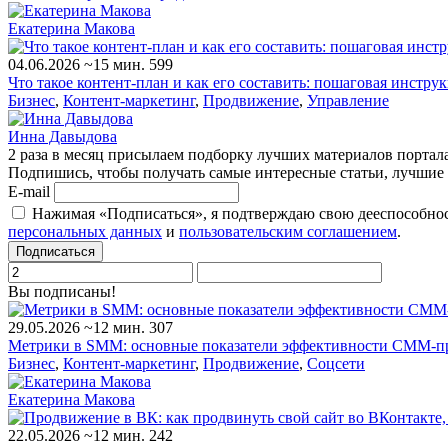
Екатерина Макова
04.06.2026
~15 мин.
599
Что такое контент-план и как его составить: пошаговая инструк
Бизнес
,
Контент-маркетинг
,
Продвижение
,
Управление
Инна Давыдова
2 раза в месяц присылаем подборку лучших материалов портал
Подпишись, чтобы получать самые интересные статьи, лучшие 
E-mail
Нажимая «Подписаться», я подтверждаю свою дееспособност
персональных данных
и
пользовательским соглашением
.
Подписаться
Вы подписаны!
29.05.2026
~12 мин.
307
Метрики в SMM: основные показатели эффективности СММ-п
Бизнес
,
Контент-маркетинг
,
Продвижение
,
Соцсети
Екатерина Макова
22.05.2026
~12 мин.
242