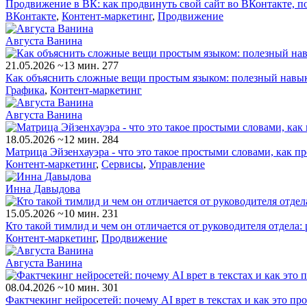
Продвижение в ВК: как продвинуть свой сайт во ВКонтакте, 
ВКонтакте
,
Контент-маркетинг
,
Продвижение
Августа Ванина
21.05.2026
~13 мин.
277
Как объяснить сложные вещи простым языком: полезный навык
Графика
,
Контент-маркетинг
Августа Ванина
18.05.2026
~12 мин.
284
Матрица Эйзенхауэра - что это такое простыми словами, как п
Контент-маркетинг
,
Сервисы
,
Управление
Инна Давыдова
15.05.2026
~10 мин.
231
Кто такой тимлид и чем он отличается от руководителя отдела
Контент-маркетинг
,
Продвижение
Августа Ванина
08.04.2026
~10 мин.
301
Фактчекинг нейросетей: почему AI врет в текстах и как это пр