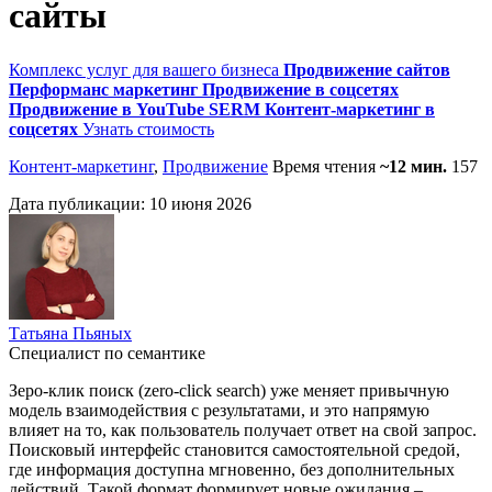
сайты
Комплекс услуг для вашего бизнеса
Продвижение сайтов
Перформанс маркетинг
Продвижение в соцсетях
Продвижение в YouTube
SERM
Контент-маркетинг в
соцсетях
Узнать стоимость
Контент-маркетинг
,
Продвижение
Время чтения
~12 мин.
157
Дата публикации:
10 июня 2026
Татьяна Пьяных
Специалист по семантике
Зеро-клик поиск (zero-click search) уже меняет привычную
модель взаимодействия с результатами, и это напрямую
влияет на то, как пользователь получает ответ на свой запрос.
Поисковый интерфейс становится самостоятельной средой,
где информация доступна мгновенно, без дополнительных
действий. Такой формат формирует новые ожидания –