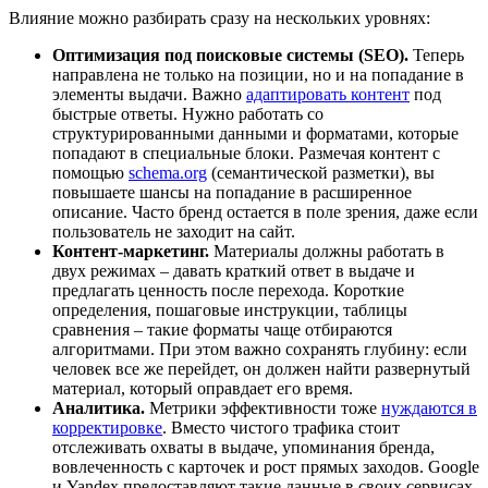
Влияние можно разбирать сразу на нескольких уровнях:
Оптимизация под поисковые системы (SEO).
Теперь
направлена не только на позиции, но и на попадание в
элементы выдачи. Важно
адаптировать контент
под
быстрые ответы. Нужно работать со
структурированными данными и форматами, которые
попадают в специальные блоки. Размечая контент с
помощью
schema.org
(семантической разметки), вы
повышаете шансы на попадание в расширенное
описание. Часто бренд остается в поле зрения, даже если
пользователь не заходит на сайт.
Контент-маркетинг.
Материалы должны работать в
двух режимах – давать краткий ответ в выдаче и
предлагать ценность после перехода. Короткие
определения, пошаговые инструкции, таблицы
сравнения – такие форматы чаще отбираются
алгоритмами. При этом важно сохранять глубину: если
человек все же перейдет, он должен найти развернутый
материал, который оправдает его время.
Аналитика.
Метрики эффективности тоже
нуждаются в
корректировке
. Вместо чистого трафика стоит
отслеживать охваты в выдаче, упоминания бренда,
вовлеченность с карточек и рост прямых заходов. Google
и Yandex предоставляют такие данные в своих сервисах