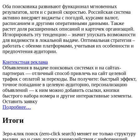
Оба поисковика развивают функционал мгновенных
результатов, хотя и с разной скоростью. Российская система
активно внедряет виджеты с погодой, курсами валют,
расписанием и другими оперативными данными. Также
растет доля расширенных описаний и карточек организаций.
Игнорировать эту тенденцию – значит упускать возможности
для видимости в локальной выдаче. Оптимальная стратегия –
работать с обеими платформами, учитывая их особенности и
предпочтения аудитории.
Контекстная реклама
Объявления в выдаче поисковых системах и на сайтах-
партнерах — отличный способ привлечь на сайт целевой
трафик с оплатой за переходы. Вы получите: быстрый эффект,
точное попадание в целевую аудиторию, персонализацию
объявлений — к ним можно добавить ссылки, кнопки
быстрого набора номера и другие интерактивные элементы.
Оставить заявку
Подробнее…
Итоги
Зеро-клик поиск (zero-click search) меняет не только структуру
выдачи, но и саму логику взаимодействия с информацией,