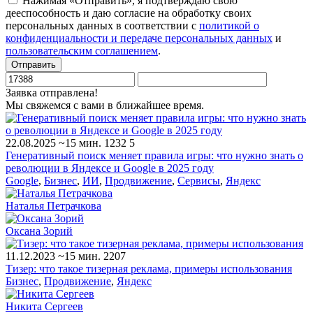
Нажимая «Отправить», я подтверждаю свою
дееспособность и даю согласие на обработку своих
персональных данных в соответствии с
политикой о
конфиденциальности и передаче персональных данных
и
пользовательским соглашением
.
Отправить
Заявка отправлена!
Мы свяжемся с вами в ближайшее время.
22.08.2025
~15 мин.
1232
5
Генеративный поиск меняет правила игры: что нужно знать о
революции в Яндексе и Google в 2025 году
Google
,
Бизнес
,
ИИ
,
Продвижение
,
Сервисы
,
Яндекс
Наталья Петрачкова
Оксана Зорий
11.12.2023
~15 мин.
2207
Тизер: что такое тизерная реклама, примеры использования
Бизнес
,
Продвижение
,
Яндекс
Никита Сергеев