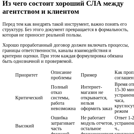
Из чего состоит хороший СЛА между
агентством и
клиентом
Перед тем как внедрять такой инструмент, важно понять его
структуру. Без этого документ превращается в формальность,
которая не приносит реальной пользы.
Хорошо проработанный договор должен включать процессы,
границы ответственности, каналы взаимодействия и
критерии оценки. При этом каждая формулировка обязана
быть однозначной и проверяемой.
Описание
Как проп
Приоритет
Пример
проблемы
соглаше
Время
от
Полный
Интернет-
15-30 ми
отказ
магазин не
устранен
Критический
системы,
открывается,
часа,
работа
нельзя
круглосу
невозможна
оформить заказ
режим
Ошибка
Не работает
Ответ 1-2
затрагивает
модуль отчетов,
устранен
Высокий
часть
остальное
ч.,
функций
функционирует
круглосу