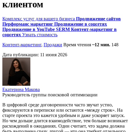
клиентом
Комплекс услуг для вашего бизнеса
Продвижение сайтов
Перформанс маркетинг
Продвижение в соцсетях
Продвижение в YouTube
SERM
Контент-маркетинг в
соцсетях
Узнать стоимость
Контент-маркетинг
,
Продажи
Время чтения
~12 мин.
148
Дата публикации:
11 июня 2026
Екатерина Макова
Руководитель группы поисковой оптимизации
В цифровой среде договоренности часто звучат устно,
фиксируются в переписке или остаются «между строк». На
старте проекта это кажется удобным и даже ускоряет запуск.
Но чем дольше длится взаимодействие, тем больше возникает
расхождений в ожиданиях. Один считает, что задача должна
быть выполнена сразу, другой — что она требует отдельного