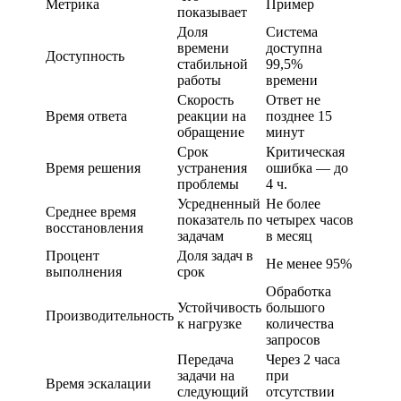
Метрика
Пример
показывает
Доля
Система
времени
доступна
Доступность
стабильной
99,5%
работы
времени
Скорость
Ответ не
Время ответа
реакции на
позднее 15
обращение
минут
Срок
Критическая
Время решения
устранения
ошибка — до
проблемы
4 ч.
Усредненный
Не более
Среднее время
показатель по
четырех часов
восстановления
задачам
в месяц
Процент
Доля задач в
Не менее 95%
выполнения
срок
Обработка
Устойчивость
большого
Производительность
к нагрузке
количества
запросов
Передача
Через 2 часа
задачи на
при
Время эскалации
следующий
отсутствии