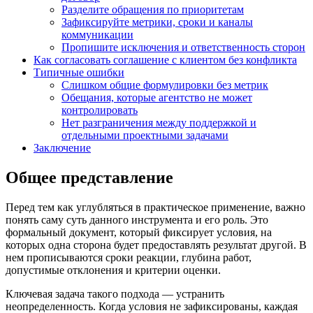
Разделите обращения по приоритетам
Зафиксируйте метрики, сроки и каналы
коммуникации
Пропишите исключения и ответственность сторон
Как согласовать соглашение с клиентом без конфликта
Типичные ошибки
Слишком общие формулировки без метрик
Обещания, которые агентство не может
контролировать
Нет разграничения между поддержкой и
отдельными проектными задачами
Заключение
Общее представление
Перед тем как углубляться в практическое применение, важно
понять саму суть данного инструмента и его роль. Это
формальный документ, который фиксирует условия, на
которых одна сторона будет предоставлять
результат другой. В
нем прописываются сроки реакции, глубина работ,
допустимые отклонения и критерии оценки.
Ключевая задача такого подхода — устранить
неопределенность. Когда условия не зафиксированы, каждая