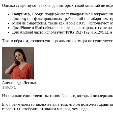
Однако существуют и такие, для которых такой масштаб не под
Например, Google поддерживает квадратные изображения 
Для .svg нет фиксированных требований по габаритам, з
Многие смартфоны, такие как Apple с iOS , используют от
Для iPhone и iPad сейчас логичнее ориентироваться не на 
Для Android часто используют PNG 192×192 и 512×512, а
Таким образом, точного универсального размера не существует
Александра Лесных
Тимлид
Изначально единственным типом был .ico, который поддерживался
Его преимущество заключается в том, что он позволяет хранит
габариты и отображают значки меньше, чем надо.