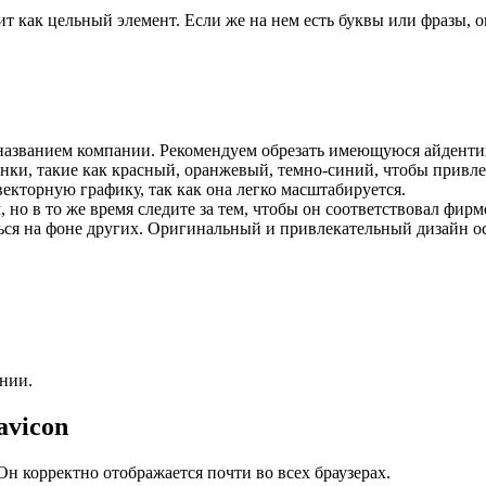
ит как цельный элемент. Если же на нем есть буквы или фразы, о
с названием компании. Рекомендуем обрезать имеющуюся айдентик
нки, такие как красный, оранжевый, темно-синий, чтобы привле
екторную графику, так как она легко масштабируется.
но в то же время следите за тем, чтобы он соответствовал фир
ься на фоне других. Оригинальный и привлекательный дизайн о
нии.
avicon
Он корректно отображается почти во всех браузерах.