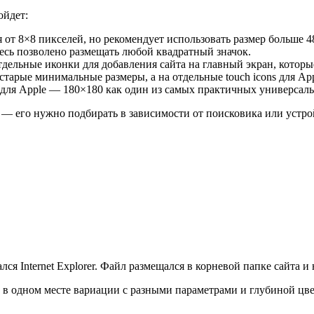
ойдет:
от 8×8 пикселей, но рекомендует использовать размер больше 4
десь позволено размещать любой квадратный значок.
дельные иконки для добавления сайта на главный экран, которые 
старые минимальные размеры, а на отдельные touch icons для Appl
 для Apple — 180×180 как один из самых практичных универсал
 — его нужно подбирать в зависимости от поисковика или устро
 Internet Explorer. Файл размещался в корневой папке сайта и н
ь в одном месте вариации с разными параметрами и глубиной цв