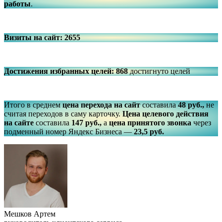
работы
.
Визиты на сайт: 2655
Достижения избранных целей:
868
достигнуто целей
Итого в среднем
цена перехода на сайт
составила
48 руб.,
не
считая переходов в саму карточку.
Цена целевого действия
на сайте
составила
147 руб.,
а
цена принятого звонка
через
подменный номер Яндекс Бизнеса —
23,5 руб.
Мешков Артем