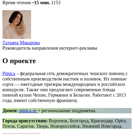
Время чтения
~15 мин.
1153
Татьяна Макарова
Руководитель направления интернет-рекламы
О проекте
Pitnica
– федеральная сеть демократичных чешских пивниц с
собственным производством настоек и наливок. Их пивные
сорта — ежегодные призеры международных и российских
конкурсов. Также они предлагают современные блюда
пивной кухни Чехии, Германии и Бельгии. Работают с 2013
года, имеют собственную франшизу.
Домен:
pitnica.ru
+ региональные поддомены.
Города присутствия:
Воронеж, Белгород, Краснодар, Орёл,
Пенза, Саратов, Тверь, Новороссийск, Нижний Новгород.