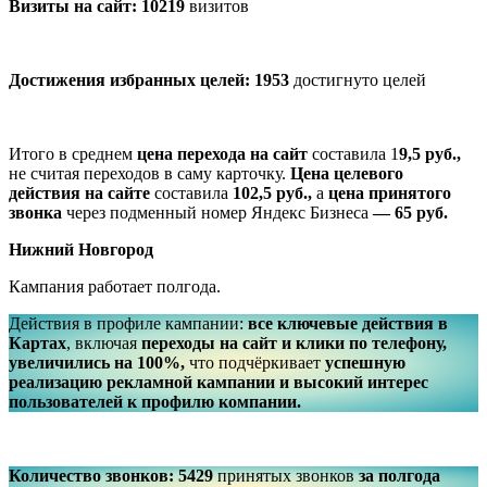
Визиты на сайт: 10219
визитов
Достижения избранных целей: 1953
достигнуто целей
Итого в среднем
цена перехода на сайт
составила 1
9,5 руб.,
не считая переходов в саму карточку.
Цена целевого
действия на сайте
составила
102,5 руб.,
а
цена принятого
звонка
через подменный номер Яндекс Бизнеса
— 65 руб.
Нижний Новгород
Кампания работает полгода.
Действия в профиле кампании:
все ключевые действия в
Картах
, включая
переходы на сайт и клики по телефону,
увеличились на 100%,
что подчёркивает
успешную
реализацию рекламной кампании и высокий интерес
пользователей к профилю компании.
Количество звонков: 5429
принятых звонков
за полгода