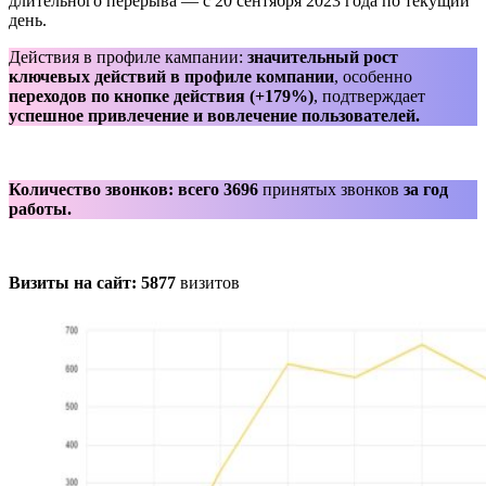
длительного перерыва — с 20 сентября 2023 года по текущий
день.
Действия в профиле кампании:
значительный рост
ключевых действий в профиле компании
, особенно
переходов по кнопке действия (+179%)
, подтверждает
успешное привлечение и вовлечение пользователей.
Количество звонков: всего 3696
принятых звонков
за год
работы.
Визиты на сайт: 5877
визитов